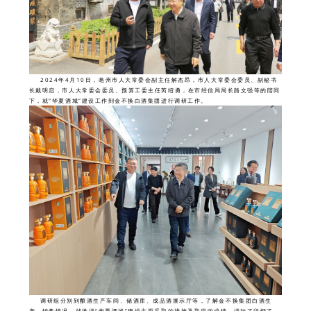
2024年4月10日，亳州市人大常委会副主任解杰昂，市人大常委会委员、副秘书
长戴明启，市人大常委会委员、预算工委主任芮绍勇，在市经信局局长路文强等的陪同
下，就“华夏酒城”建设工作到金不换白酒集团进行调研工作。
调研组分别到酿酒生产车间、储酒库、成品酒展示厅等，了解金不换集团白酒生
产、销售情况，就推进“华夏酒城”建设方面采取的措施及取得的成绩，进行了详细了