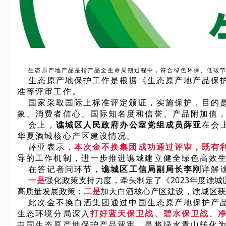
生态原产地产品是指产品全生命周期过程中，符合绿色环保、低碳
生态原产地保护工作是根据《生态原产地产品保
准等评审工作。
国家采取国际上标准评定颁证，实施保护，目的
象、消费者信心、国际知名度和信誉、产品附加值
会上，
谯城区人民政府办公室党组成员薛亚
在会
华夏酒城核心产区建设情况。
薛亚表示，
本次金不换集团成功通过评审，既有
导的工作机制，进一步推进谯城建立健全绿色高效
在答记者问环节，
谯城区工信局副局长李刚
详解
一是
强化政策支持力度，牵头制定了《2023年度谯城区
高质量发展政策；
二是
加大白酒核心产区建设，谯城区获
此次金不换白酒集团通过中国生态原产地保护产
生态环境分局深入
打好蓝天保卫战、碧水保卫战、净
中国生态原产地保护产品评审，是将绿水青山转化