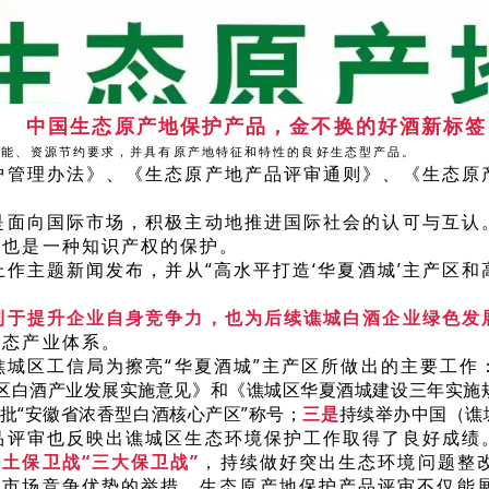
中国生态原产地保护产品，金不换的好酒新标签
节能、资源节约要求，并具有原产地特征和特性的良好生态型产品。
护管理办法》、《生态原产地产品评审通则》、《生态原
是面向国际市场，积极主动地推进国际社会的认可与互认
，也是一种知识产权的保护。
上作主题新闻发布，并从“高水平打造‘华夏酒城’主产区
利于提升企业自身竞争力，也为后续谯城白酒企业绿色发
生态产业体系。
谯城区工信局为擦亮“华夏酒城”主产区所做出的主要工作
白酒产业发展实施意见》和《谯城区华夏酒城建设三年实施规划》（
批“安徽省浓香型白酒核心产区”称号；
三是
持续举办中国（谯
品评审也反映出谯城区生态环境保护工作取得了良好成绩
土保卫战“三大保卫战”
，持续做好突出生态环境问题整
为市场竞争优势的举措。生态原产地保护产品评审不仅能